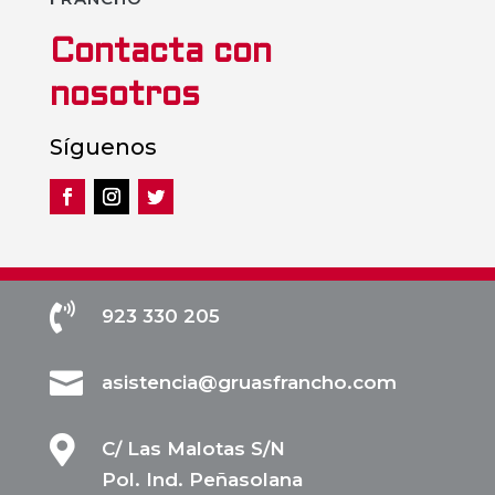
Contacta con
nosotros
Síguenos

923 330 205

asistencia@gruasfrancho.com

C/ Las Malotas S/N
Pol. Ind. Peñasolana