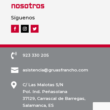
nosotros
Síguenos

923 330 205

asistencia@gruasfrancho.com

C/ Las Malotas S/N
Pol. Ind. Peñasolana
37129, Carrascal de Barregas,
Salamanca, ES